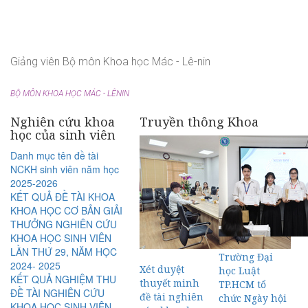
Giảng viên Bộ môn Khoa học Mác - Lê-nin
BỘ MÔN KHOA HỌC MÁC - LÊNIN
Nghiên cứu khoa
Truyền thông Khoa
học của sinh viên
Danh mục tên đề tài
NCKH sinh viên năm học
2025-2026
KẾT QUẢ ĐỀ TÀI KHOA
KHOA HỌC CƠ BẢN GIẢI
THƯỞNG NGHIÊN CỨU
KHOA HỌC SINH VIÊN
LẦN THỨ 29, NĂM HỌC
Trường Đại
2024- 2025
Xét duyệt
học Luật
KẾT QUẢ NGHIỆM THU
thuyết minh
TP.HCM tổ
ĐỀ TÀI NGHIÊN CỨU
đề tài nghiên
chức Ngày hội
KHOA HỌC SINH VIÊN