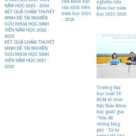
cứu khoa học
nghiên cứu
NĂM HỌC 2023 - 2024
của sinh viên
khoa học năm
KẾT QUẢ CHẤM THUYẾT
năm học 2025
học 2025-2026
MINH ĐỀ TÀI NGHIÊN
- 2026
CỨU KHOA HỌC SINH
VIÊN NĂM HỌC 2022 -
2023
KẾT QUẢ CHẤM THUYẾT
MINH ĐỀ TÀI NGHIÊN
CỨU KHOA HỌC SINH
VIÊN NĂM HỌC 2021 -
2022
Trường Đại
học Luật TP.
HCM tổ chức
Hội thảo khoa
học quốc gia:
“Vấn đề
chống lãng
phí - Từ tư
tưởng Hồ Chí